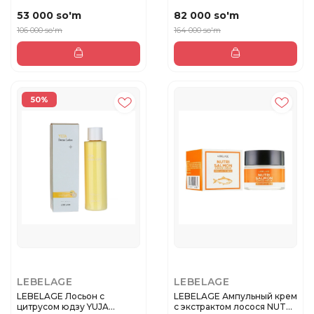
EYE...
бальзам с коллагено...
53 000 so'm
82 000 so'm
106 000 so'm
164 000 so'm
50%
LEBELAGE
LEBELAGE
LEBELAGE Лосьон с
LEBELAGE Ампульный крем
цитрусом юдзу YUJA
с экстрактом лосося NUTRI