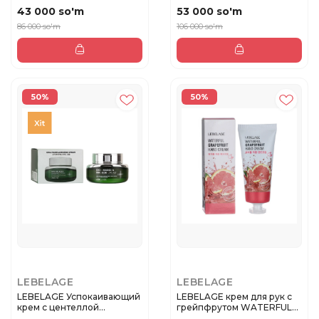
43 000 so'm
53 000 so'm
86 000 so'm
106 000 so'm
50%
50%
LEBELAGE
LEBELAGE
LEBELAGE Успокаивающий
LEBELAGE крем для рук с
крем с центеллой
грейпфрутом WATERFUL
азиатской ...
GRAPE...