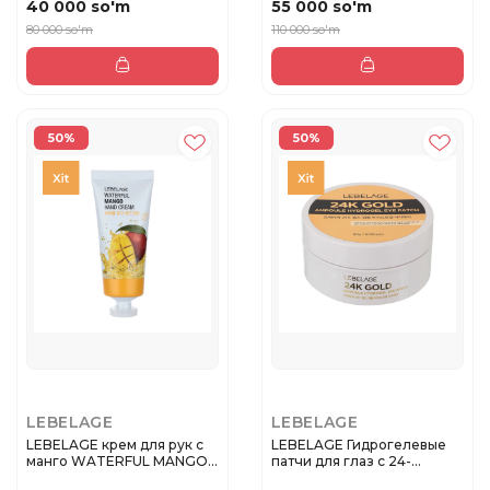
40 000 so'm
55 000 so'm
80 000 so'm
110 000 so'm
50%
50%
LEBELAGE
LEBELAGE
LEBELAGE крем для рук с
LEBELAGE Гидрогелевые
манго WATERFUL MANGO
патчи для глаз с 24-
HAND ...
каратным...