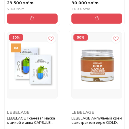
29 500 so'm
90 000 so'm
59 000 so'm
180 000 so'm
50%
50%
LEBELAGE
LEBELAGE
LEBELAGE Тканевая маска
LEBELAGE Ампульный крем
с цикой и аква CAPSULE
с экстрактом икры GOLD
CIC...
CAV...