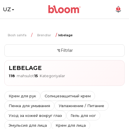
UZ
1
Bosh sahifa
Brendlar
lebelage
Filtrlar
LEBELAGE
118
mahsulot
15
Kategoriyalar
Крем для рук
Солнцезащитный крем
Пенка для умывания
Увлажнение / Питание
Уход за кожей вокруг глаз
Гель для ног
Эмульсия для лица
Крем для лица