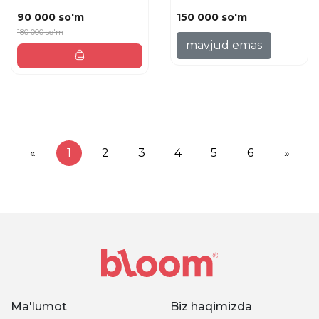
DERMA LOTION
...
90 000 so'm
150 000 so'm
180 000 so'm
mavjud emas
«
1
2
3
4
5
6
»
Ma'lumot
Biz haqimizda