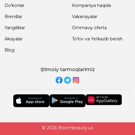
Do'konlar
Kompaniya haqida
Brendlar
Vakansiyalar
Yangiliklar
Ommaviy oferta
Aksiyalar
To'lov va Yetkazib berish
Blog
Ijtimoiy tarmoqlarimiz
© 2026 Bloombeauty.uz