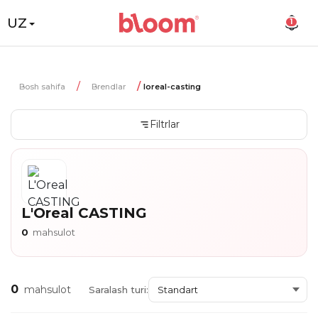
UZ
1
Bosh sahifa
Brendlar
loreal-casting
Filtrlar
L'Oreal CASTING
0
mahsulot
0
mahsulot
Saralash turi: