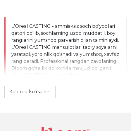
L'Oreal CASTING - ammiaksiz soch bo'yoqlari 
qatori bo'lib, sochlarning uzoq muddatli, boy 
ranglarini yumshoq parvarish bilan ta'minlaydi. 
L'Oreal CASTING mahsulotlari tabiiy soyalarni 
yaratadi, yorqinlik qo'shadi va yumshoq, xavfsiz 
rang beradi. Professional rangdan zavqlaning. 
Bloom go'zallik do'konida mavjud bo'lgan L 
'Oreal CASTING bilan natijalar.
Ko'proq ko'rsatish