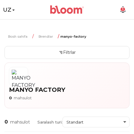
UZ
1
Bosh sahifa
Brendlar
manyo-factory
Filtrlar
MANYO FACTORY
0
mahsulot
0
mahsulot
Saralash turi: