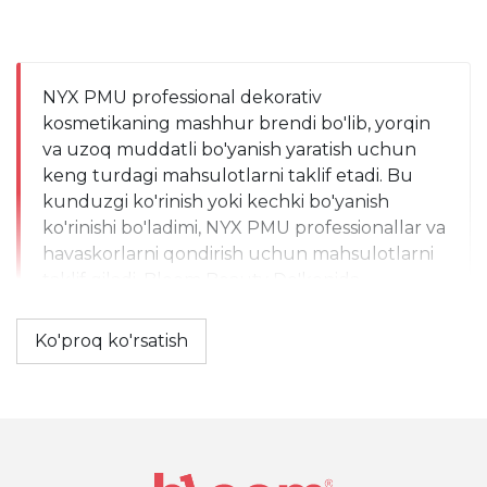
NYX PMU professional dekorativ 
kosmetikaning mashhur brendi bo'lib, yorqin 
va uzoq muddatli bo'yanish yaratish uchun 
keng turdagi mahsulotlarni taklif etadi. Bu 
kunduzgi ko'rinish yoki kechki bo'yanish 
ko'rinishi bo'ladimi, NYX PMU professionallar va 
havaskorlarni qondirish uchun mahsulotlarni 
taklif qiladi. Bloom Beauty Do'konida 
O'zbekiston bo'ylab yetkazib beriladigan 
yuqori pigmentatsiya, chidamlilik va sifatli NYX 
Ko'proq ko'rsatish
PMU kosmetikasidan bahramand bo'ling.