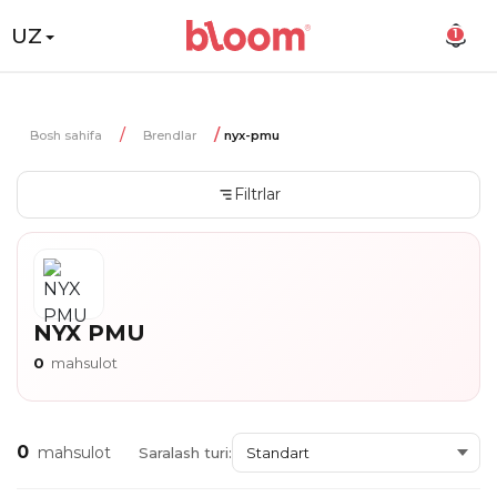
UZ
1
Bosh sahifa
Brendlar
nyx-pmu
Filtrlar
NYX PMU
0
mahsulot
0
mahsulot
Saralash turi: