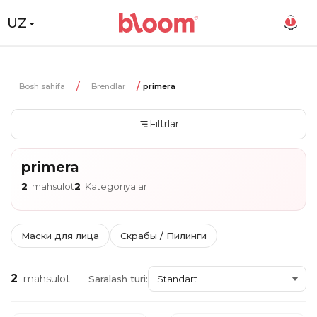
UZ
1
Bosh sahifa
Brendlar
primera
Filtrlar
primera
2
mahsulot
2
Kategoriyalar
Маски для лица
Скрабы / Пилинги
2
mahsulot
Saralash turi: