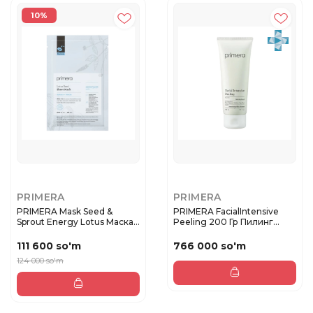
10%
PRIMERA
PRIMERA
PRIMERA Mask Seed &
PRIMERA FacialIntensive
Sprout Energy Lotus Маска
Peeling 200 Гр Пилинг
для...
для...
111 600 so'm
766 000 so'm
124 000 so'm