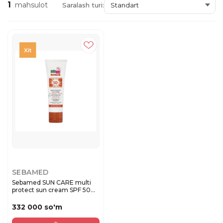
1
mahsulot
Saralash turi:
SEBAMED
Sebamed SUN CARE multi
protect sun cream SPF 50
(7...
332 000 so'm