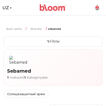
UZ
1
Bosh sahifa
Brendlar
sebamed
Filtrlar
Sebamed
1
mahsulot
1
Kategoriyalar
Солнцезащитный крем