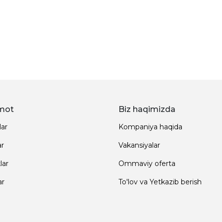
mot
Biz haqimizda
lar
Kompaniya haqida
ar
Vakansiyalar
lar
Ommaviy oferta
ar
To'lov va Yetkazib berish