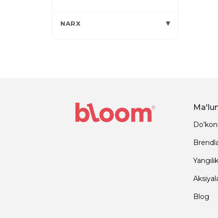
▾
NARX
Ma'lu
Do'kon
Brendl
Yangilik
Aksiyal
Blog