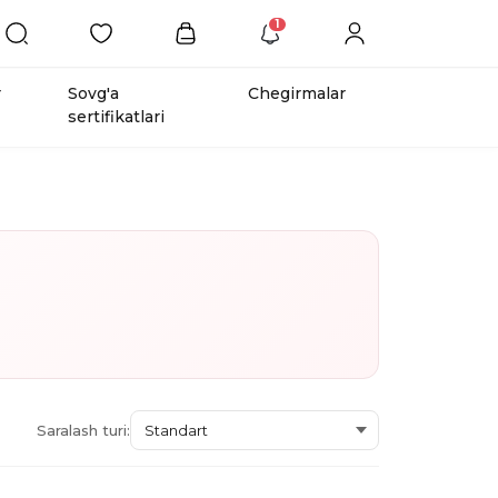
1
r
Sovg'a
Chegirmalar
sertifikatlari
Saralash turi: