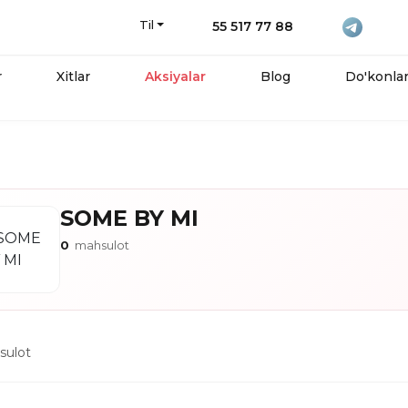
Til
55 517 77 88
r
Xitlar
Aksiyalar
Blog
Do'konla
SOME BY MI
0
mahsulot
ulot