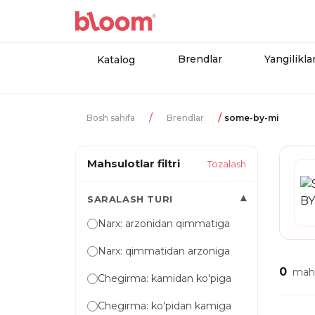
Brendlar
Yangilikla
Katalog
Bosh sahifa
Brendlar
some-by-mi
Mahsulotlar filtri
Tozalash
▾
SARALASH TURI
Narx: arzonidan qimmatiga
Narx: qimmatidan arzoniga
0
mahs
Chegirma: kamidan ko'piga
Chegirma: ko'pidan kamiga