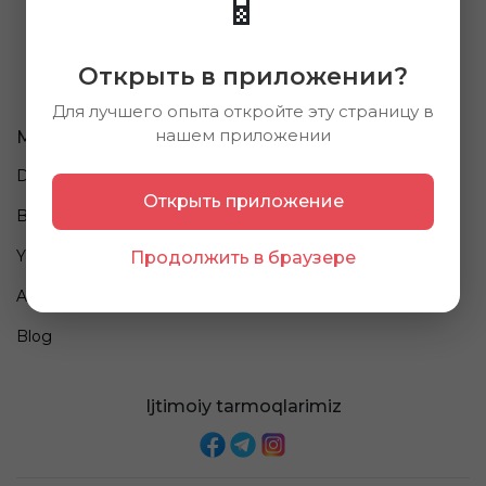
📱
Открыть в приложении?
Для лучшего опыта откройте эту страницу в
нашем приложении
Ma'lumot
Biz haqimizda
Do'konlar
Kompaniya haqida
Открыть приложение
Brendlar
Vakansiyalar
Yangiliklar
Ommaviy oferta
Продолжить в браузере
Aksiyalar
To'lov va Yetkazib berish
Blog
Ijtimoiy tarmoqlarimiz