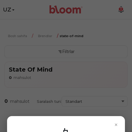
UZ
1
Bosh sahifa
Brendlar
state-of-mind
Filtrlar
State Of Mind
0
mahsulot
0
mahsulot
Saralash turi:
×