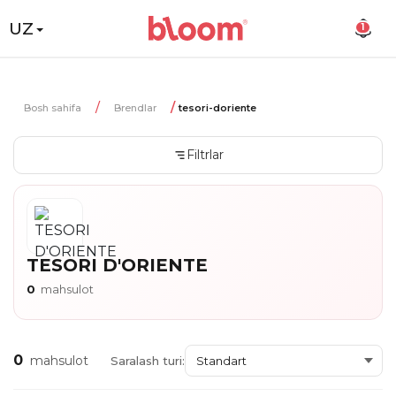
UZ
1
Bosh sahifa
Brendlar
tesori-doriente
Filtrlar
TESORI D'ORIENTE
0
mahsulot
0
mahsulot
Saralash turi: