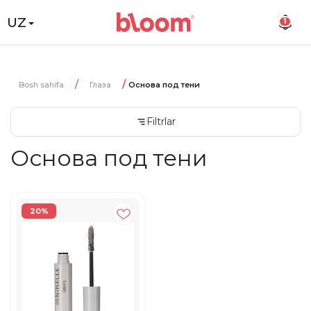
UZ
1
Bosh sahifa
Глаза
Основа под тени
Filtrlar
Основа под тени
20%