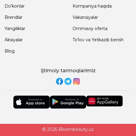
Do'konlar
Kompaniya haqida
Brendlar
Vakansiyalar
Yangiliklar
Ommaviy oferta
Aksiyalar
To'lov va Yetkazib berish
Blog
Ijtimoiy tarmoqlarimiz
© 2026 Bloombeauty.uz