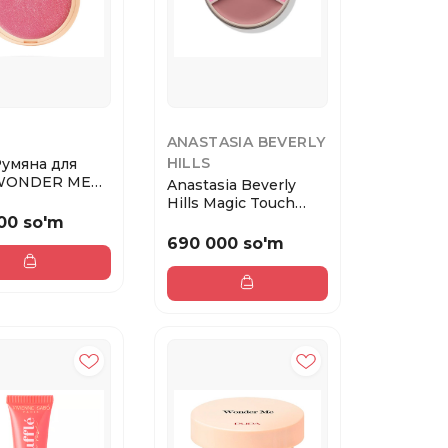
ANASTASIA BEVERLY
HILLS
Румяна для
WONDER ME
Anastasia Beverly
 тон 006
Hills Magic Touch
..
Blush Trio - P...
00 so'm
690 000 so'm