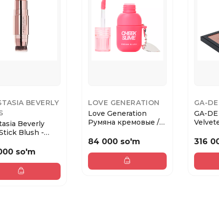
TASIA BEVERLY
LOVE GENERATION
GA-DE
S
Love Generation
GA-DE
Румяна кремовые /
Velvet
asia Beverly
Cream Blush Chee...
Blush
 Stick Blush -
44
 / Румя...
84 000 so'm
316 0
000 so'm