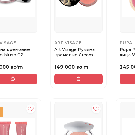
VISAGE
ART VISAGE
PUPA
на кремовые
Art Visage Румяна
Pupa 
m blush 02
кремовые Сream
лица 
ная роза
blush 05 карамель...
BLUSH
Первы.
000 so'm
149 000 so'm
245 0