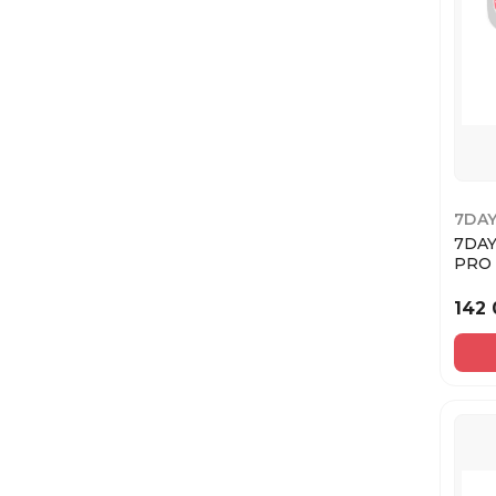
7DA
7DAY
PRO
Румя
муссо
142 