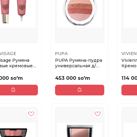
VISAGE
PUPA
VIVIE
Visage Румяна
PUPA Румяна-пудра
Vivien
вые кремовые
универсальная д/
Кремо
Feel.NUDE ...
лица и тела LU...
Blush c
000 so'm
453 000 so'm
114 0