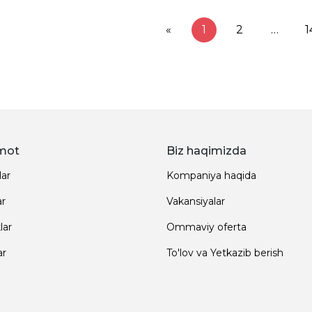
«
1
2
…
1
mot
Biz haqimizda
lar
Kompaniya haqida
ar
Vakansiyalar
lar
Ommaviy oferta
ar
To'lov va Yetkazib berish