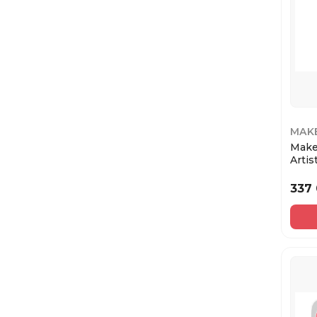
MAK
Make
Arti
shade
337