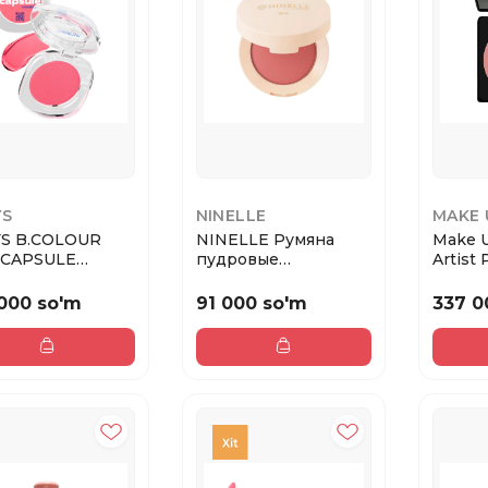
YS
NINELLE
MAKE 
S B.COLOUR
NINELLE Румяна
Make U
 CAPSULE
пудровые
Artist
на для лица
шелковистые
shade 5
вы...
CALIMA DE COLO...
000 so'm
91 000 so'm
337 0