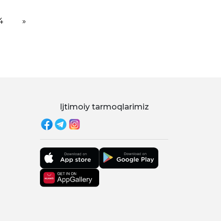
4
»
Ijtimoiy tarmoqlarimiz