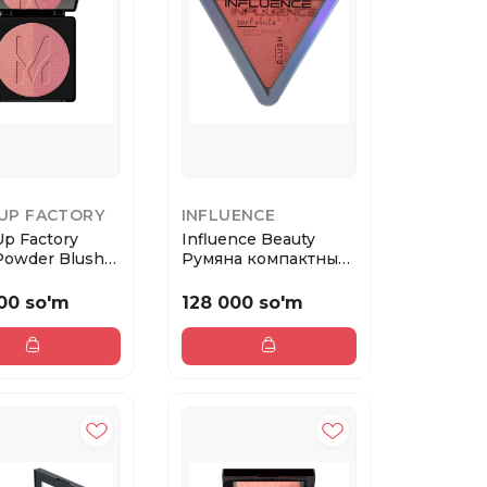
UP FACTORY
INFLUENCE
p Factory
Influence Beauty
 Powder Blush
Румяна компактные
5 Brigh...
Soft skills/Com...
00 so'm
128 000 so'm