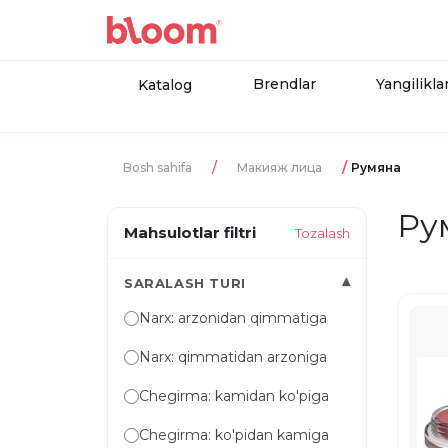
Brendlar
Yangilikla
Katalog
Bosh sahifa
Макияж лица
Румяна
Ру
Mahsulotlar filtri
Tozalash
▾
SARALASH TURI
Narx: arzonidan qimmatiga
Narx: qimmatidan arzoniga
Chegirma: kamidan ko'piga
Chegirma: ko'pidan kamiga