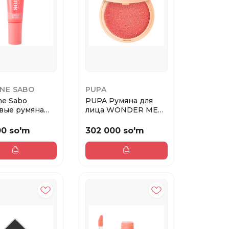
NNE SABO
PUPA
ne Sabo
PUPA Румяна для
вые румяна
лица WONDER ME
ream Souffle ...
BLUSH тон 002
Обним...
00 so'm
302 000 so'm