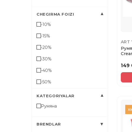
▾
CHEGIRMA FOIZI
-10%
-15%
ART 
-20%
Румя
Сrea
-30%
пыль
149 
-40%
-50%
▾
KATEGORIYALAR
Румяна
▾
BRENDLAR