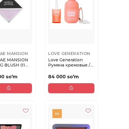
AE MANSION
LOVE GENERATION
AE MANSION
Love Generation
NG BLUSH 01
Румяна кремовые /
мяна для ли...
Cream Blush Chee...
00 so'm
84 000 so'm