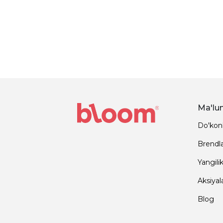
Ma'lu
Do'kon
Brendl
Yangilik
Aksiyal
Blog