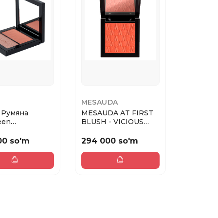
MESAUDA
 Румяна
MESAUDA AT FIRST
een
BLUSH - VICIOUS
&Shimmer duet
FANTASY 102 Комп...
00 so'm
294 000 so'm