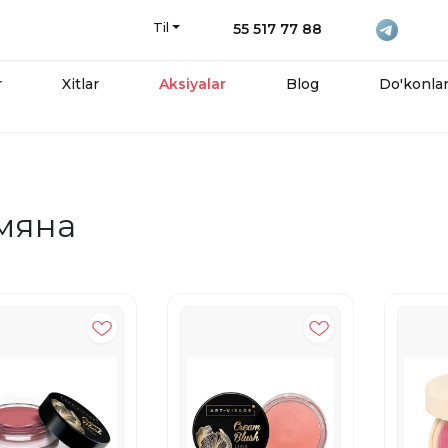
Til
55 517 77 88
r
Xitlar
Aksiyalar
Blog
Do'konla
мяна