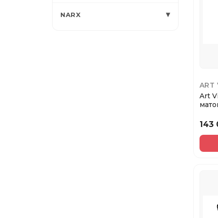
▾
NARX
ART 
Art 
мато
Love.
143 