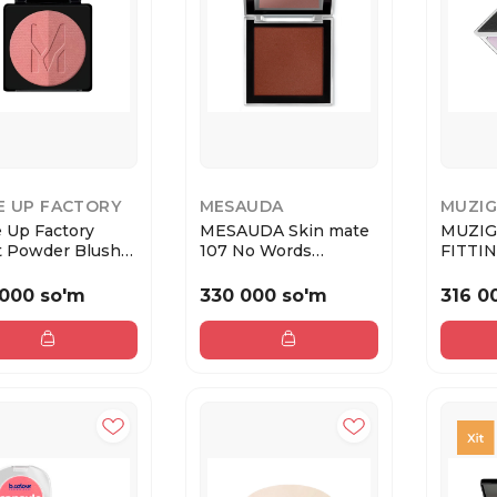
E UP FACTORY
MESAUDA
MUZIG
 Up Factory
MESAUDA Skin mate
MUZIG
st Powder Blush
107 No Words
FITTI
 65 Pink ...
Needed Румяна
ODD Ру
бронз...
 000 so'm
330 000 so'm
316 0