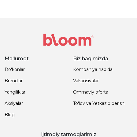
Ma'lumot
Biz haqimizda
Do'konlar
Kompaniya haqida
Brendlar
Vakansiyalar
Yangiliklar
Ommaviy oferta
Aksiyalar
To'lov va Yetkazib berish
Blog
Ijtimoiy tarmoqlarimiz