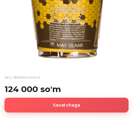
SKU: 8809515401249
124 000 so'm
Savatchaga