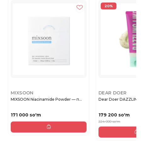
20%
MIXSOON
DEAR DOER
MIXSOON Niacinamide Powder — п...
Dear Doer DAZZ
171 000 so'm
179 200 so'm
224 000 so'm