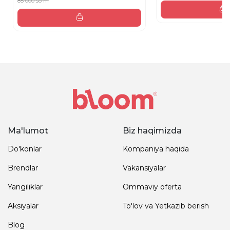
85 000 so'm
Ma'lumot
Biz haqimizda
Do'konlar
Kompaniya haqida
Brendlar
Vakansiyalar
Yangiliklar
Ommaviy oferta
Aksiyalar
To'lov va Yetkazib berish
Blog