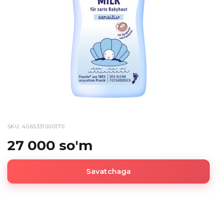
SKU: 4065331000170
27 000 so'm
Savatchaga