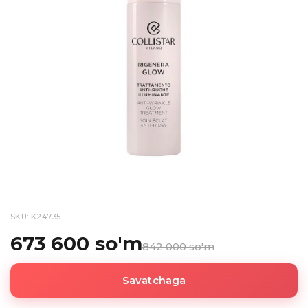
SKU: K24735
673 600 so'm
842 000 so'm
Savatchaga