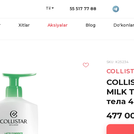
Til
55 517 77 88
r
Xitlar
Aksiyalar
Blog
Do'konla
SKU: K25234
COLLIS
COLLI
MILK 
тела 4
477 0