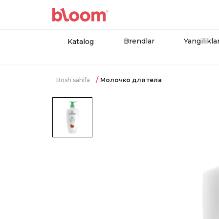
Brendlar
Yangilikla
Katalog
Bosh sahifa
Молочко для тела