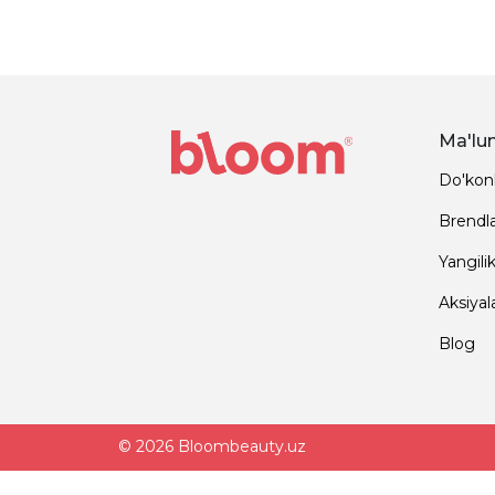
Ma'lu
Do'kon
Brendl
Yangilik
Aksiyal
Blog
© 2026 Bloombeauty.uz