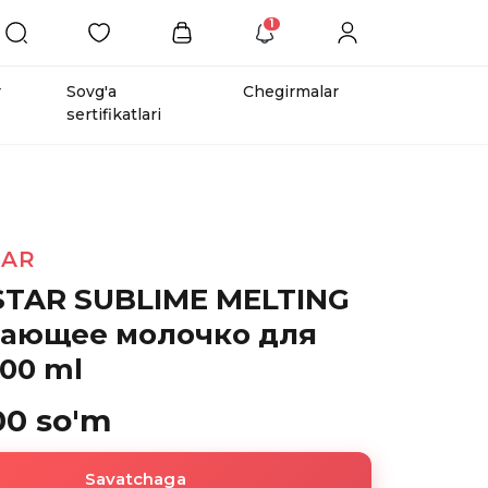
1
r
Sovg'a
Chegirmalar
sertifikatlari
TAR
STAR SUBLIME MELTING
Тающее молочко для
00 ml
00 so'm
Savatchaga