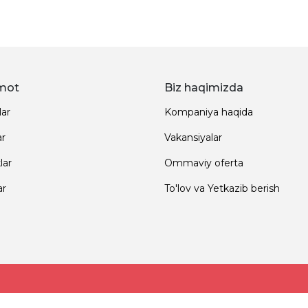
mot
Biz haqimizda
lar
Kompaniya haqida
ar
Vakansiyalar
lar
Ommaviy oferta
ar
To'lov va Yetkazib berish