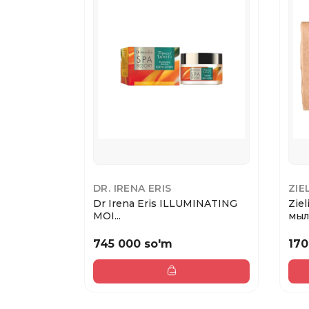
DR. IRENA ERIS
ZIE
Dr Irena Eris ILLUMINATING
Zie
MOI...
мыло
745 000 so'm
170