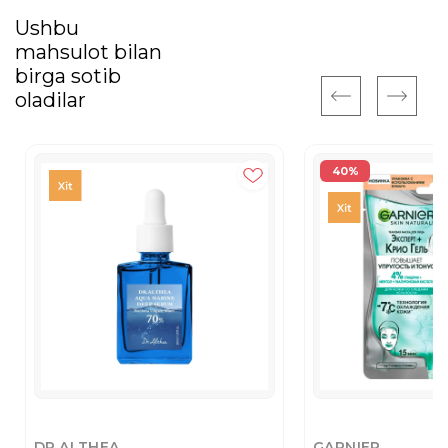
Ushbu
mahsulot bilan
birga sotib
oladilar
40%
DR.ALTHEA
GARNIER