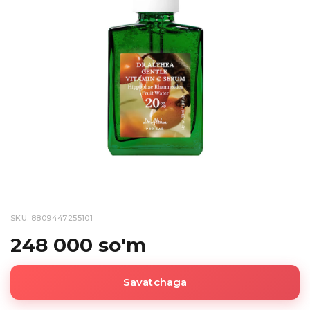
SKU: 8809447255101
248 000 so'm
Savatchaga