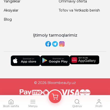
Yangiliklar
Ommaviy oferta
Aksiyalar
To'lov va Yetkazib berish
Blog
Ijtimoiy tarmoqlarimiz
© 2026 Bloombeauty.uz
Bosh sahifa
Menyu
Qidiruv
Profil