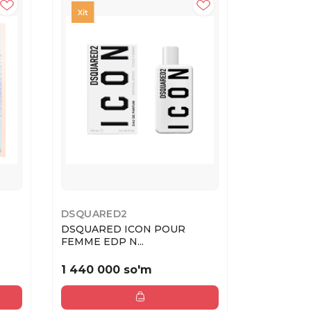
DSQUARED2
DSQUARE
DSQUARED ICON POUR
DSQUARE
FEMME EDP N...
Femme EDT
1 440 000 so'm
1 320 00