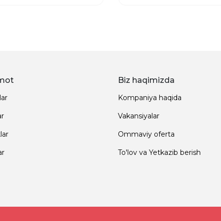
mot
Biz haqimizda
lar
Kompaniya haqida
ar
Vakansiyalar
lar
Ommaviy oferta
ar
To'lov va Yetkazib berish