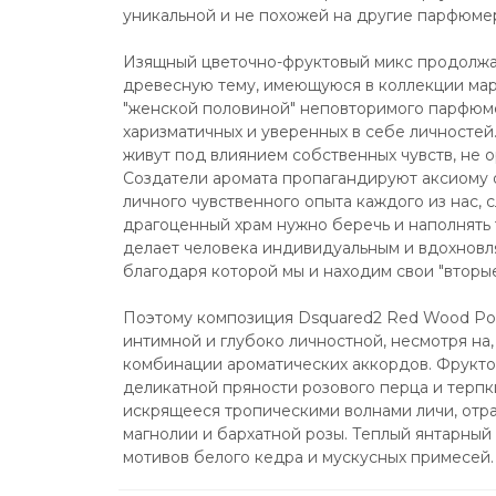
уникальной и не похожей на другие парфюме
Изящный цветочно-фруктовый микс продолж
древесную тему, имеющуюся в коллекции марк
"женской половиной" неповторимого парфюмер
харизматичных и уверенных в себе личностей.
живут под влиянием собственных чувств, не 
Создатели аромата пропагандируют аксиому о 
личного чувственного опыта каждого из нас, 
драгоценный храм нужно беречь и наполнять 
делает человека индивидуальным и вдохновля
благодаря которой мы и находим свои "вторые
Поэтому композиция Dsquared2 Red Wood Po
интимной и глубоко личностной, несмотря на, 
комбинации ароматических аккордов. Фруктов
деликатной пряности розового перца и терпки
искрящееся тропическими волнами личи, отра
магнолии и бархатной розы. Теплый янтарный 
мотивов белого кедра и мускусных примесей.