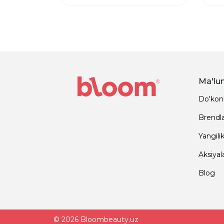
Ma'lu
Do'kon
Brendl
Yangilik
Aksiyal
Blog
© 2026 Bloombeauty.uz