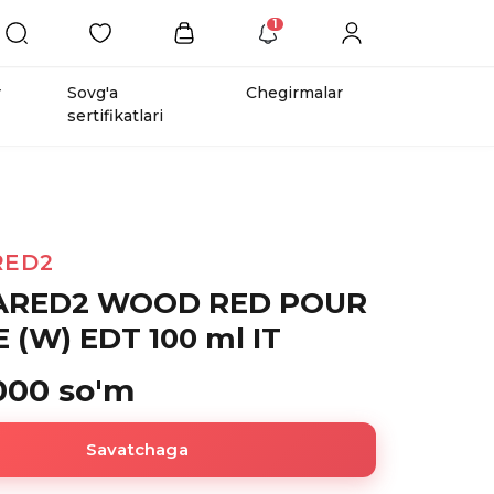
1
r
Sovg'a
Chegirmalar
sertifikatlari
RED2
ARED2 WOOD RED POUR
(W) EDT 100 ml IT
000 so'm
Savatchaga