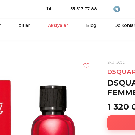
Til
55 517 77 88
r
Xitlar
Aksiyalar
Blog
Do'konla
SKU: 5C32
DSQUA
DSQU
FEMME 
1 320 