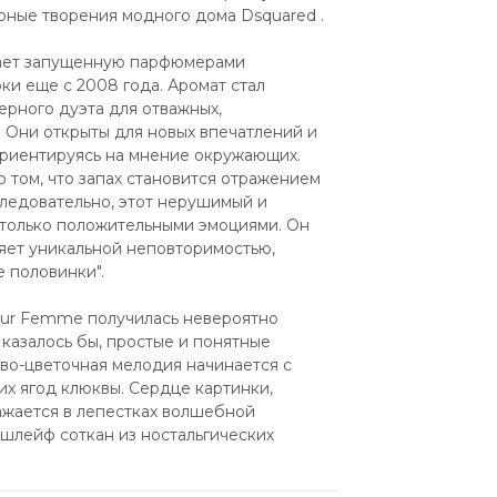
рные творения модного дома Dsquared .
ает запущенную парфюмерами 
и еще с 2008 года. Аромат стал 
ного дуэта для отважных, 
 Они открыты для новых впечатлений и 
ориентируясь на мнение окружающих. 
том, что запах становится отражением 
следовательно, этот нерушимый и 
только положительными эмоциями. Он 
ет уникальной неповторимостью, 
 половинки".
ur Femme получилась невероятно 
казалось бы, простые и понятные 
о-цветочная мелодия начинается с 
х ягод клюквы. Сердце картинки, 
жается в лепестках волшебной 
шлейф соткан из ностальгических 