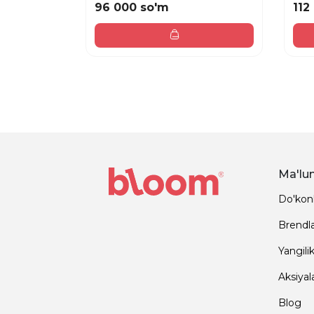
96 000 so'm
112
Ma'lu
Do'kon
Brendl
Yangilik
Aksiyal
Blog