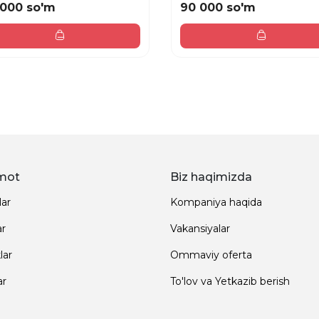
 000 so'm
90 000 so'm
mot
Biz haqimizda
lar
Kompaniya haqida
ar
Vakansiyalar
lar
Ommaviy oferta
ar
To'lov va Yetkazib berish