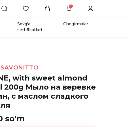
1
r
Sovg'a
Chegirmalar
sertifikatlari
 SAVONITTO
E, with sweet almond
al 200g Мыло на веревке
н, с маслом сладкого
ля
0 so'm