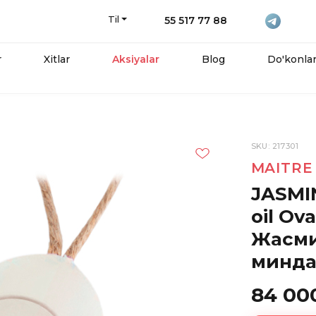
Til
55 517 77 88
r
Xitlar
Aksiyalar
Blog
Do'konla
SKU: 217301
MAITRE
JASMIN
oil Ov
Жасми
минда
84 00