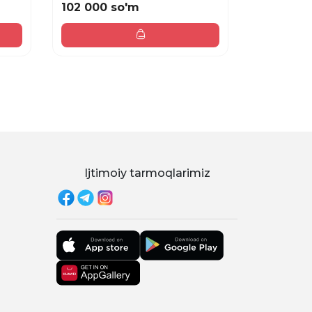
102 000 so'm
84 000 
Ijtimoiy tarmoqlarimiz