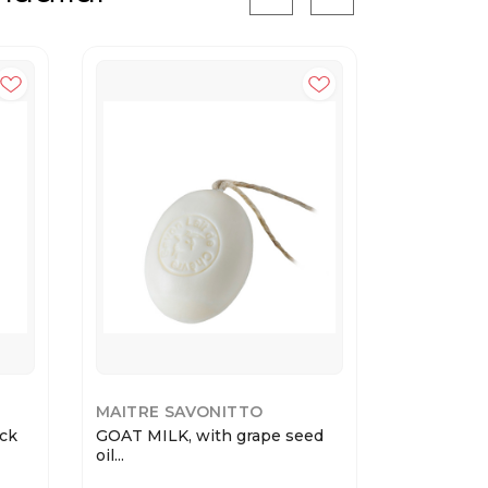
MAITRE SAVONITTO
MAITRE S
ck
GOAT MILK, with grape seed
OVAL ROP
oil...
на вер...