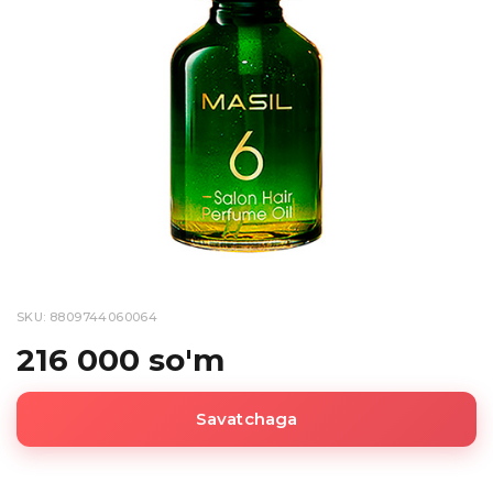
SKU: 8809744060064
216 000 so'm
Savatchaga