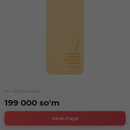
SKU: 8809744061580
199 000 so'm
Savatchaga