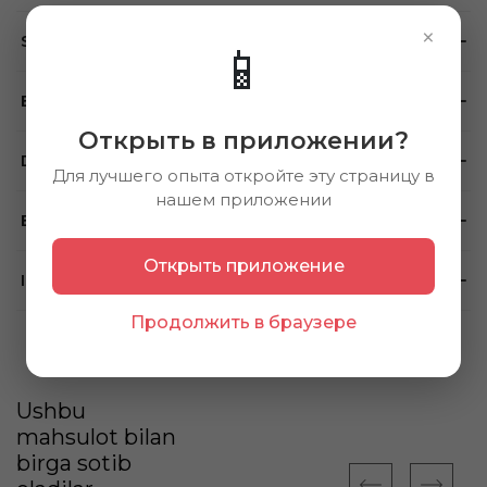
×
Sharhlar
📱
Brend
Открыть в приложении?
Do'konlarda mavjudligi
Для лучшего опыта откройте эту страницу в
нашем приложении
Eslatma
Открыть приложение
Ishlatish usuli
Продолжить в браузере
Ushbu
mahsulot bilan
birga sotib