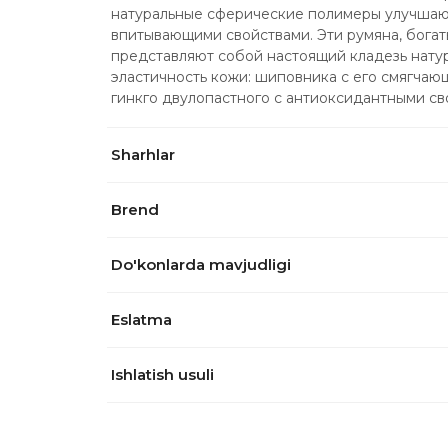
натуральные сферические полимеры улучшаю
впитывающими свойствами. Эти румяна, богат
представляют собой настоящий кладезь натур
эластичность кожи: шиповника с его смягчаю
гинкго двулопастного с антиоксидантными св
Sharhlar
Brend
Do'konlarda mavjudligi
Eslatma
Ishlatish usuli