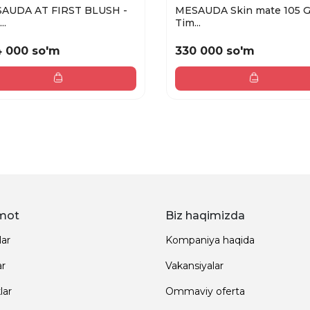
AUDA AT FIRST BLUSH -
MESAUDA Skin mate 105 
..
Tim...
 000 so'm
330 000 so'm
mot
Biz haqimizda
lar
Kompaniya haqida
ar
Vakansiyalar
lar
Ommaviy oferta