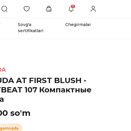
1
r
Sovg'a
Chegirmalar
sertifikatlari
DA
DA AT FIRST BLUSH -
BEAT 107 Компактные
а
00 so'm
ugamoqda