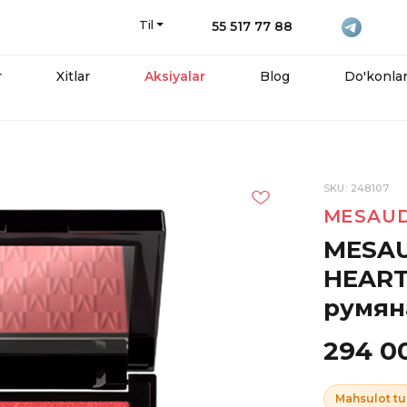
Til
55 517 77 88
r
Xitlar
Aksiyalar
Blog
Do'konla
SKU: 248107
MESAU
MESAU
HEART
румян
294 0
Mahsulot t