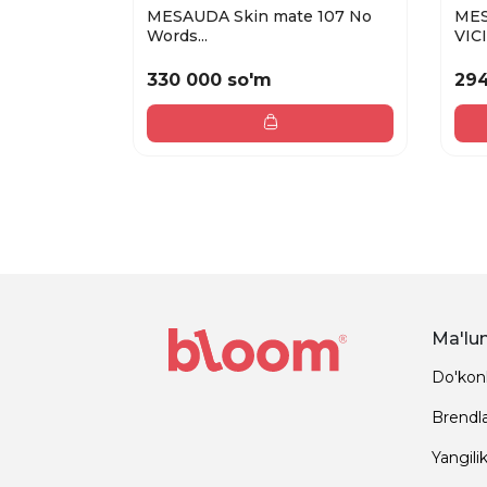
MESAUDA Skin mate 107 No
MES
Words...
VICI.
330 000 so'm
294
Ma'lu
Do'kon
Brendl
Yangilik