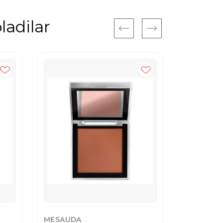
ladilar
MESAUDA
LOVE GE