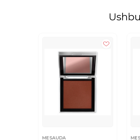
Ushbu 
MESAUDA
ME