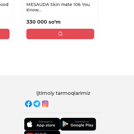
Good
MESAUDA Skin mate 106 You
Love Gene
Know...
ст...
330 000 so'm
97 000 
Ijtimoiy tarmoqlarimiz