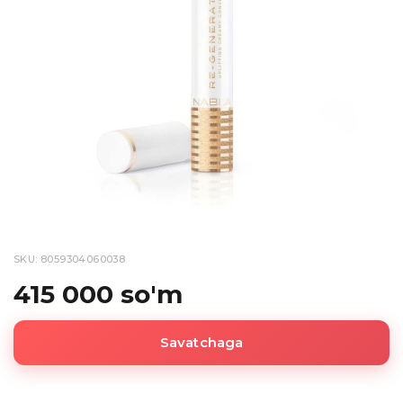
SKU: 8059304060038
415 000 so'm
Savatchaga