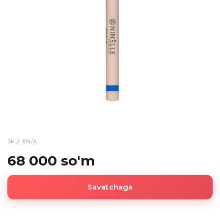
SKU: #N/A
68 000 so'm
Savatchaga