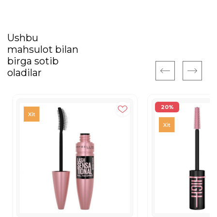
Ushbu
mahsulot bilan
birga sotib
oladilar
20%