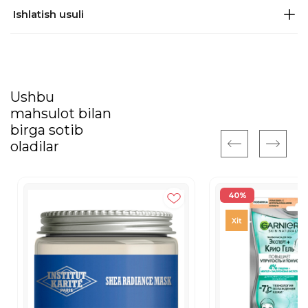
Ishlatish usuli
Ushbu
mahsulot bilan
birga sotib
oladilar
40%