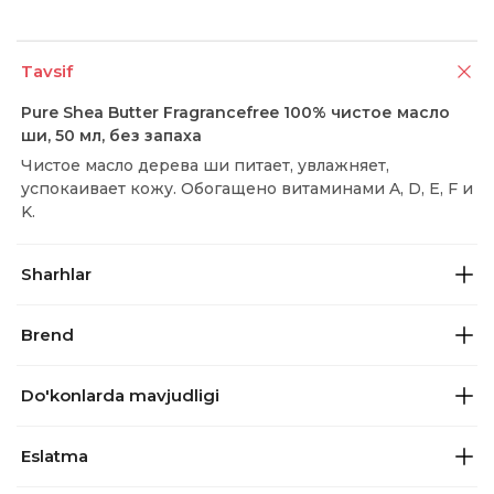
Tavsif
Pure Shea Butter Fragrancefree 100% чистое масло
ши, 50 мл, без запаха
Чистое масло дерева ши питает, увлажняет,
успокаивает кожу. Обогащено витаминами A, D, E, F и
K.
Sharhlar
Brend
Do'konlarda mavjudligi
Eslatma