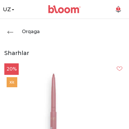
UZ
1
Orqaga
Sharhlar
20%