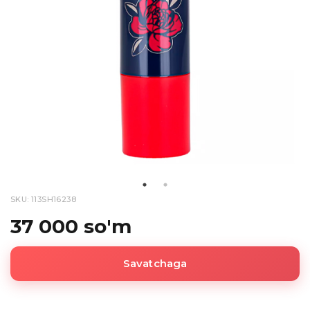
SKU: 113SH16238
37 000 so'm
Savatchaga