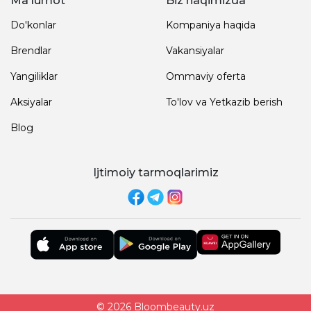
Ma'lumot
Biz haqimizda
Do'konlar
Kompaniya haqida
Brendlar
Vakansiyalar
Yangiliklar
Ommaviy oferta
Aksiyalar
To'lov va Yetkazib berish
Blog
Ijtimoiy tarmoqlarimiz
© 2026 Bloombeauty.uz