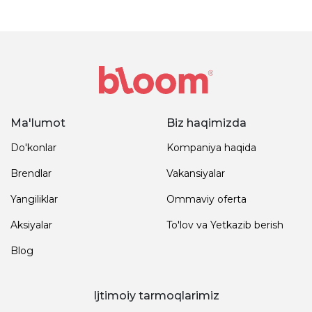
Ma'lumot
Biz haqimizda
Do'konlar
Kompaniya haqida
Brendlar
Vakansiyalar
Yangiliklar
Ommaviy oferta
Aksiyalar
To'lov va Yetkazib berish
Blog
Ijtimoiy tarmoqlarimiz