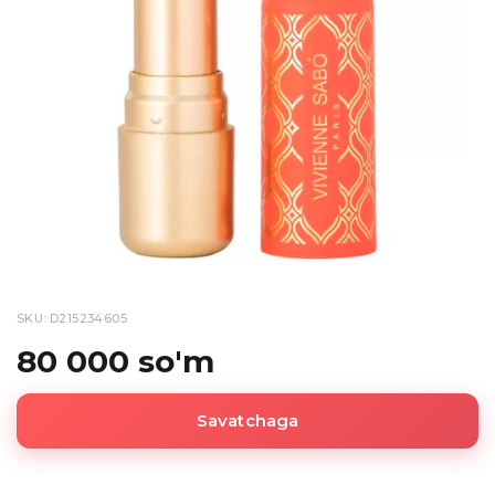
SKU: D215234605
80 000 so'm
Savatchaga