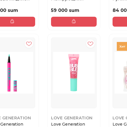
для век / Matt...
тональный крем c
Cream 
экстра...
000 sum
59 000 sum
84 0
E GENERATION
LOVE GENERATION
LOVE 
 Generation
Love Generation
Love G