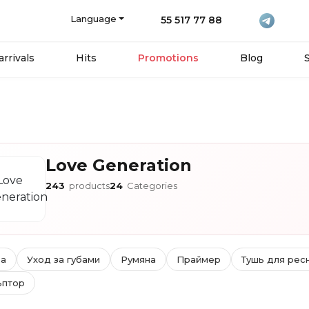
Language
55 517 77 88
rrivals
Hits
Promotions
Blog
Love Generation
243
products
24
Categories
а
Уход за губами
Румяна
Праймер
Тушь для рес
ьптор