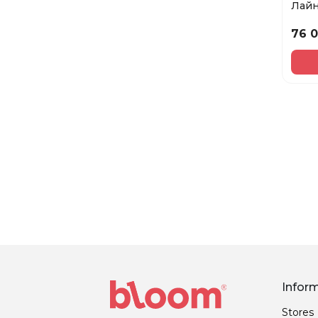
Лайн
Eye L
76 
Infor
Stores