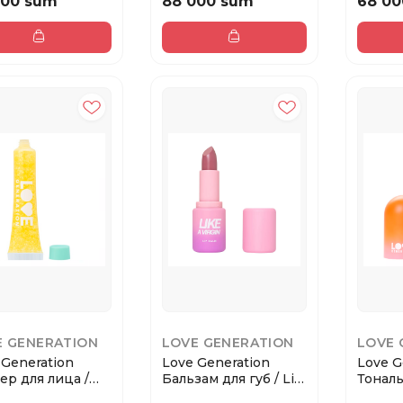
000 sum
88 000 sum
68 00
E GENERATION
LOVE GENERATION
LOVE 
 Generation
Love Generation
Love G
тер для лица /
Бальзам для губ / Lip
Тонал
glitter We...
Balm Like a ...
Fluid F