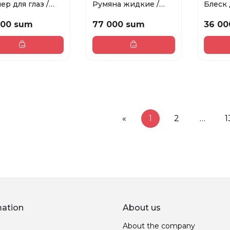
ер для глаз /
Румяна жидкие /
Блеск 
iner Color ...
Liquid Blush Bubbl...
Lipgloss
000 sum
77 000 sum
36 00
«
1
2
…
1
mation
About us
About the company