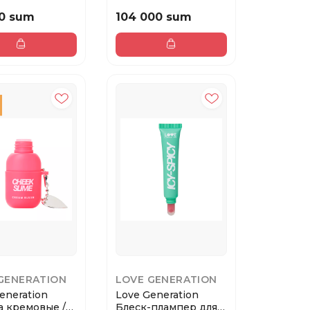
k Balm Wet...
Glossifyer тон...
0 sum
104 000 sum
GENERATION
LOVE GENERATION
eneration
Love Generation
а кремовые /
Блеск-плампер для