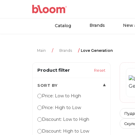
Brands
New a
Catalog
Main
Brands
Love Generation
Product filter
Reset
▾
SORT BY
Price: Low to High
Price: High to Low
Пудр
Discount: Low to High
Скул
Discount: High to Low