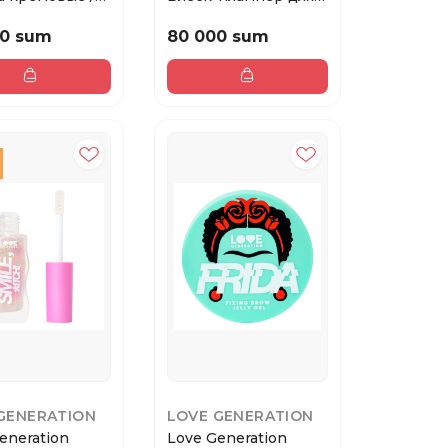
Blush Chee...
губ / Plump Lip ...
00 sum
80 000 sum
GENERATION
LOVE GENERATION
eneration
Love Generation