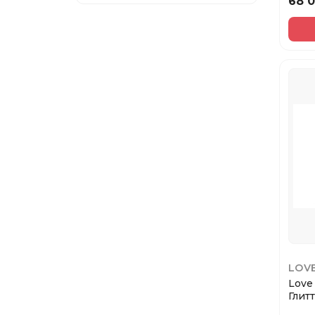
68 
Скульптор
Для глаз
Карандаши и подводки
Тинт для губ
Тени для век
Губная помада
Блеск для губ
Тональные средства
Корректоры/Консилеры
Хайлайтеры
LOV
Инструменты
Love
Глит
Гель для бровей
Face 