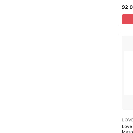
губ /
92 
LOV
Love
Мато