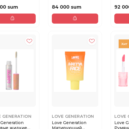
 Cream Lip ...
Cream Blush Chee...
Lipstic
000 sum
84 000 sum
92 00
E GENERATION
LOVE GENERATION
LOVE 
 Generation
Love Generation
Love G
вые жидкие
Матирующий
Румян