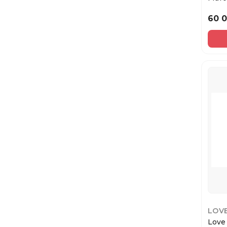
тени 
60 
LOV
Love