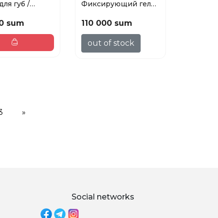
для губ /
Фиксирующий гель-
 Smile, *i...
желе для бровей /...
0 sum
110 000 sum
out of stock
3
»
Social networks