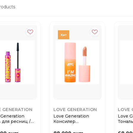
roducts
E GENERATION
LOVE GENERATION
LOVE 
 Generation
Love Generation
Love G
 для ресниц /
Консилер
Тональ
ra “Love Ev...
перекрывающий /
Foundat
Full Cove...