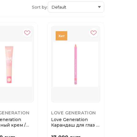
Sort by:
GENERATION
LOVE GENERATION
eneration
Love Generation
ный крем /
Карандаш для глаз /
ion cream ...
Eye Pencil тон...