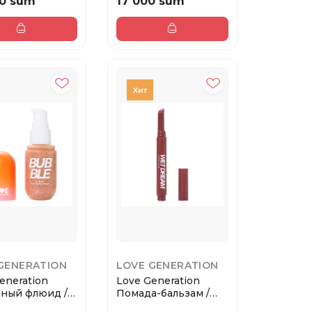
0 sum
17 000 sum
GENERATION
LOVE GENERATION
eneration
Love Generation
ьный флюид /
Помада-бальзам /
oundation...
Lipstick Balm Wet...