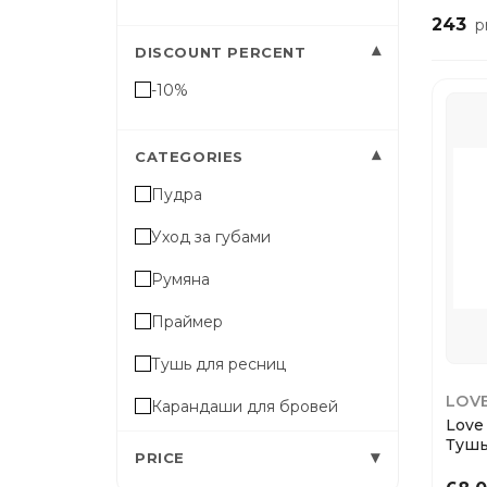
243
p
▾
DISCOUNT PERCENT
-10%
▾
CATEGORIES
Пудра
Уход за губами
Румяна
Праймер
Тушь для ресниц
LOV
Карандаши для бровей
Love
Тушь
Глиттер
▾
PRICE
Masca