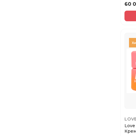
60 
Бальзам для губ
Лайнер для глаз
Палетка теней
Масло для губ
Карандаши для губ
LOV
Love
Крем