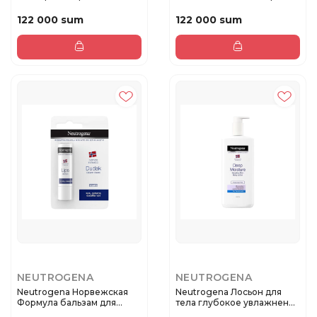
мл
черных точек ...
122 000 sum
122 000 sum
NEUTROGENA
NEUTROGENA
Neutrogena Норвежская
Neutrogena Лосьон для
Формула бальзам для
тела глубокое увлажнение
ухода за...
для...