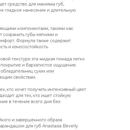
ет средство для макияжа губ, 
е гладкое нанесение и длительную 
ющими компонентами, такими как 
т сохранить губы мягкими и 
омфорт. Формула также содержит 
ть и износостойкость.
мовой текстуре эта жидкая помада легко 
 покрытие и бархатистое ощущение. 
обладательниц сухих или 
яющим свойствам.
х, кто хочет получить интенсивный цвет 
ходит для тех, кто ищет стойкую 
е в течение всего дня без 
кого и завершенного образа 
арандашом для губ Anastasia Beverly 