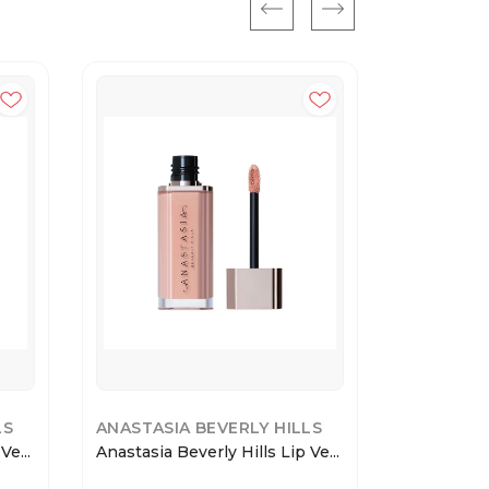
LS
ANASTASIA BEVERLY HILLS
ANASTASI
Ve...
Anastasia Beverly Hills Lip Ve...
Anastasia B