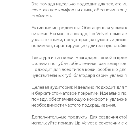
Эта помада идеально подходит для тех, кто ищ
сочетающее комфорт и стиль, обеспечивающе
стойкость.
Активные ингредиенты: Обогащенная увлажня
витамин Е и масло авокадо, Lip Velvet помогае
увлажненными, предотвращая сухость и диск
полимеры, гарантирующие длительную стойкос
Текстура и тип кожи: Благодаря легкой и кре
скользит по губам, обеспечивая равномерное
Подходит для всех типов кожи, особенно для 
чувствительных губ, благодаря своим увлажн
Целевая аудитория: Идеально подходит для те
и бархатисто-матовое покрытие. Идеально под
помаду, обеспечивающую комфорт и увлажнени
необходимости частого подкрашивания.
Дополнительные продукты: Для создания стой
используйте помаду Lip Velvet в сочетании с к