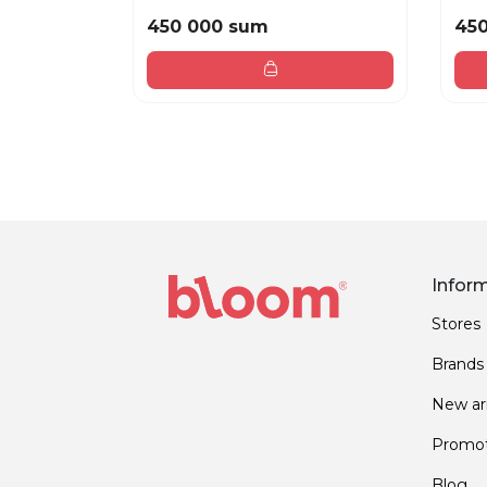
450 000 sum
45
Infor
Stores
Brands
New arr
Promot
Blog