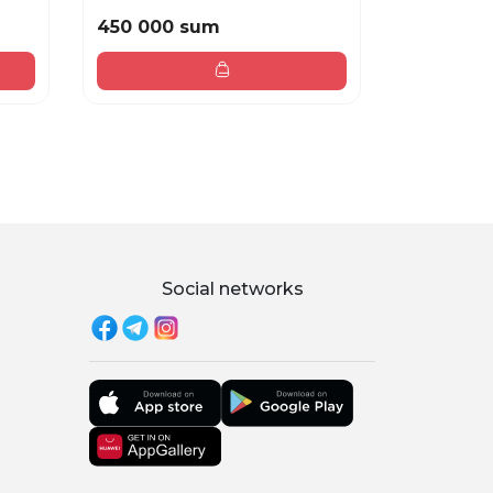
450 000 sum
450 000
Social networks