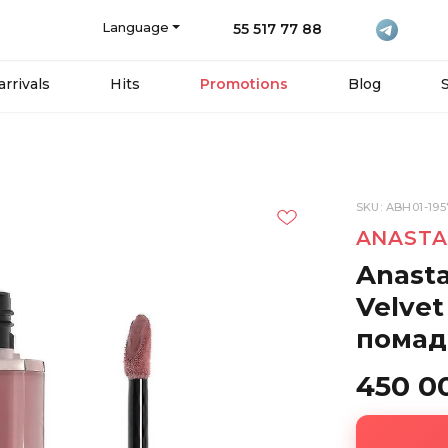
Language
55 517 77 88
rrivals
Hits
Promotions
Blog
SKU: ABH01-195
ANASTA
Anasta
Velvet
помад
450 0