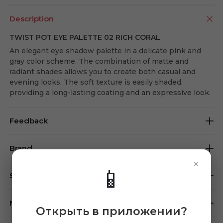
Description
TWIST POT EYE PALETTE 02 RICH CORAL
An elegant eye shadow palette in a delicate pink and
gray color scheme. The combination of matte and
radiant shades allows you to create both casual and
evening looks. The soft texture is easily shaded,
providing a long-lasting coating and an expressive look.
Feedback
Brand
×
📱
Store availability
Note
Открыть в приложении?