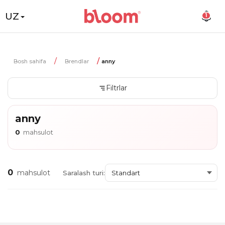
UZ
1
Bosh sahifa
Brendlar
anny
Filtrlar
anny
0
mahsulot
0
mahsulot
Saralash turi: