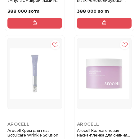
ампула с микроиглами и
Mask Ремоделирующая
колл...
крем...
388 000 so'm
388 000 so'm
AROCELL
AROCELL
Arocell Крем для глаз
Arocell Коллагеновая
Botulcare Wrinkle Solution
маска-плёнка для сияния