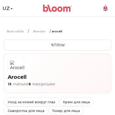
UZ
1
Bosh sahifa
Brendlar
arocell
Filtrlar
Arocell
13
mahsulot
6
Kategoriyalar
Уход за кожей вокруг глаз
Крем для лица
Сыворотка для лица
Тонер для лица