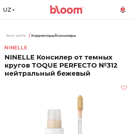
UZ
1
Bosh sahifa
Корректоры/Консилеры
NINELLE
NINELLE Консилер от темных
кругов TOQUE PERFECTO №312
нейтральный бежевый