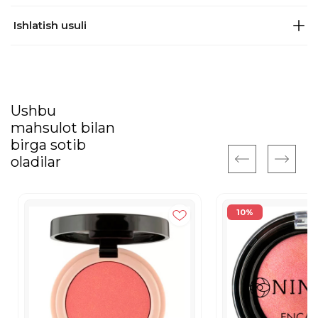
Ishlatish usuli
Ushbu
mahsulot bilan
birga sotib
oladilar
10%