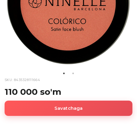
SKU: 8435328111664
110 000 so'm
Savatchaga