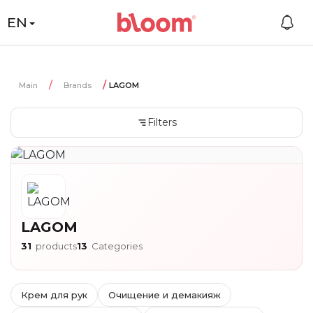
EN
Main
Brands
LAGOM
Filters
LAGOM
31
products
13
Categories
Крем для рук
Очищение и демакияж