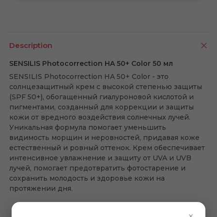
Description
SENSILIS Photocorrection HA 50+ Color 50 мл
SENSILIS Photocorrection HA 50+ Color - это
солнцезащитный крем с высокой степенью защиты
(SPF 50+), обогащенный гиалуроновой кислотой и
пигментами, созданный для коррекции и защиты
кожи от вредного воздействия солнечных лучей.
Уникальная формула помогает уменьшить
видимость морщин и неровностей, придавая коже
естественный и ровный оттенок. Крем обеспечивает
интенсивное увлажнение и защиту от UVA и UVB
лучей, помогает предотвратить фотостарение и
сохранить молодость и здоровье кожи на
протяжении дня.
×