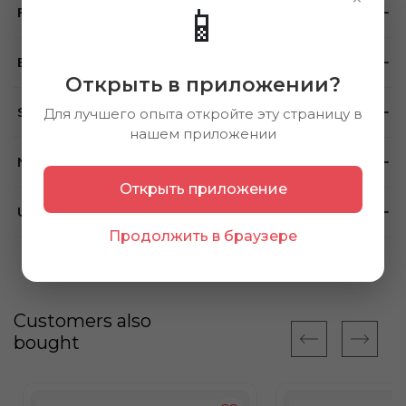
📱
Feedback
Brand
Открыть в приложении?
Store availability
Для лучшего опыта откройте эту страницу в
нашем приложении
Note
Открыть приложение
Using method
Продолжить в браузере
Customers also
bought